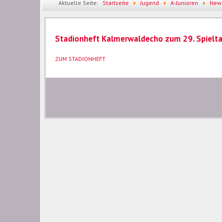
Aktuelle Seite:
Startseite
Jugend
A-Junioren
New
Spieltag Saison 25/26
Stadionheft Kalmerwaldecho zum 29. Spielt
ZUM STADIONHEFT