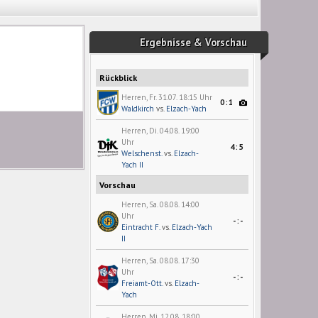
Ergebnisse & Vorschau
Rückblick
Herren, Fr. 31.07. 18:15 Uhr
0:1
Waldkirch
vs.
Elzach-Yach
Herren, Di. 04.08. 19:00
Uhr
4:5
Welschenst.
vs.
Elzach-
Yach II
Vorschau
Herren, Sa. 08.08. 14:00
Uhr
-:-
Eintracht F.
vs.
Elzach-Yach
II
Herren, Sa. 08.08. 17:30
Uhr
-:-
Freiamt-Ott.
vs.
Elzach-
Yach
Herren, Mi. 12.08. 18:00