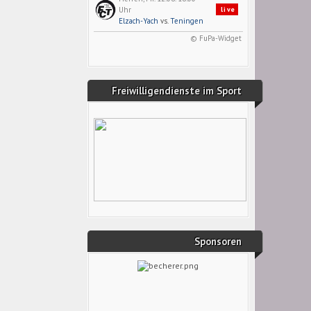
Uhr
live
Elzach-Yach
vs.
Teningen
© FuPa-Widget
Freiwilligendienste im Sport
Sponsoren