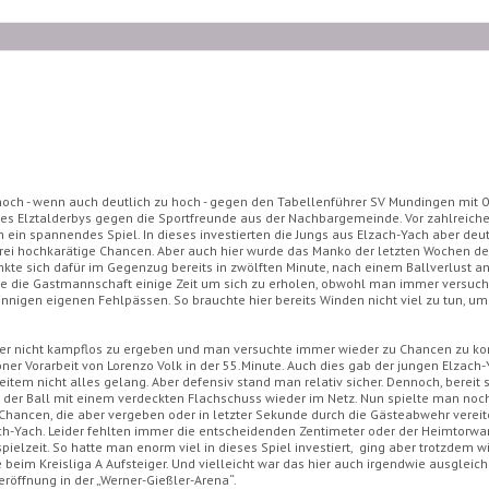
 - wenn auch deutlich zu hoch - gegen den Tabellenführer SV Mundingen mit 0:4
s Elztalderbys gegen die Sportfreunde aus der Nachbargemeinde. Vor zahlreich
 ein spannendes Spiel. In dieses investierten die Jungs aus Elzach-Yach aber deut
ei hochkarätige Chancen. Aber auch hier wurde das Manko der letzten Wochen deu
te sich dafür im Gegenzug bereits in zwölften Minute, nach einem Ballverlust an
te die Gastmannschaft einige Zeit um sich zu erholen, obwohl man immer versuch
innigen eigenen Fehlpässen. So brauchte hier bereits Winden nicht viel zu tun, um
hier nicht kampflos zu ergeben und man versuchte immer wieder zu Chancen zu k
er Vorarbeit von Lorenzo Volk in der 55.Minute. Auch dies gab der jungen Elzach
item nicht alles gelang. Aber defensiv stand man relativ sicher. Dennoch, bereit
e der Ball mit einem verdeckten Flachschuss wieder im Netz. Nun spielte man noc
ancen, die aber vergeben oder in letzter Sekunde durch die Gästeabwehr vereit
h-Yach. Leider fehlten immer die entscheidenden Zentimeter oder der Heimtorwart 
elzeit. So hatte man enorm viel in dieses Spiel investiert, ging aber trotzdem 
beim Kreisliga A Aufsteiger. Und vielleicht war das hier auch irgendwie ausgleic
eröffnung in der „Werner-Gießler-Arena“.