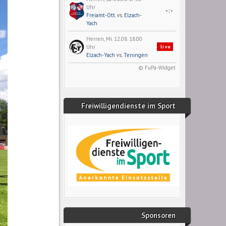
Uhr
-:-
Freiamt-Ott.
vs.
Elzach-
Yach
Herren, Mi. 12.08. 18:00
Uhr
live
Elzach-Yach
vs.
Teningen
© FuPa-Widget
Freiwilligendienste im Sport
Sponsoren