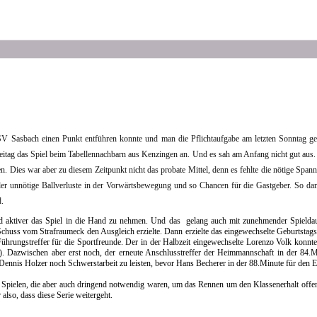
V Sasbach einen Punkt entführen konnte und man die Pflichtaufgabe am letzten Sonntag ge
reitag das Spiel beim Tabellennachbarn aus Kenzingen an. Und es sah am Anfang nicht gut aus
. Dies war aber zu diesem Zeitpunkt nicht das probate Mittel, denn es fehlte die nötige Span
er unnötige Ballverluste in der Vorwärtsbewegung und so Chancen für die Gastgeber. So dan
d.
ktiver das Spiel in die Hand zu nehmen. Und das gelang auch mit zunehmender Spieldaue
 Schuss vom Strafraumeck den Ausgleich erzielte. Dann erzielte das eingewechselte Geburtstag
 Führungstreffer für die Sportfreunde. Der in der Halbzeit eingewechselte Lorenzo Volk konn
.). Dazwischen aber erst noch, der erneute Anschlusstreffer der Heimmannschaft in der 84.M
Dennis Holzer noch Schwerstarbeit zu leisten, bevor Hans Becherer in der 88.Minute für den E
i Spielen, die aber auch dringend notwendig waren, um das Rennen um den Klassenerhalt offen
 also, dass diese Serie weitergeht.