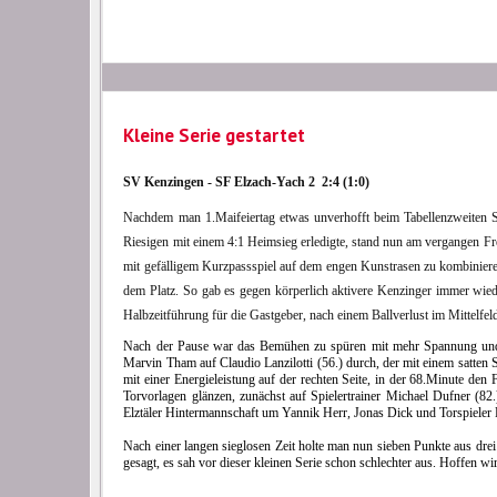
Kleine Serie gestartet
SV Kenzingen - SF Elzach-Yach 2 2:4 (1:0)
Nachdem man 1.Maifeiertag etwas unverhofft beim Tabellenzweiten S
Riesigen mit einem 4:1 Heimsieg erledigte, stand nun am vergangen F
mit gefälligem Kurzpassspiel auf dem engen Kunstrasen zu kombinieren
dem Platz. So gab es gegen körperlich aktivere Kenzinger immer wied
Halbzeitführung für die Gastgeber, nach einem Ballverlust im Mittelfel
Nach der Pause war das Bemühen zu spüren mit mehr Spannung und a
Marvin Tham auf Claudio Lanzilotti (56.) durch, der mit einem satten
mit einer Energieleistung auf der rechten Seite, in der 68.Minute den
Torvorlagen glänzen, zunächst auf Spielertrainer Michael Dufner (82
Elztäler Hintermannschaft um Yannik Herr, Jonas Dick und Torspieler 
Nach einer langen sieglosen Zeit holte man nun sieben Punkte aus dre
gesagt, es sah vor dieser kleinen Serie schon schlechter aus. Hoffen wir