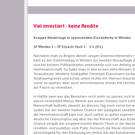
Viel investiert - keine Rendite
Knappe Niederlage in spannendem Elztalderby in Winden
SF Winden 1 – SF Elzach-Yach 2 - 2:1 (0:1)
Nachdem man zu Beginn dieses langen Osterwochenendes noch
kam es am Ostermontag in Winden zur zweiten Neuauflage de
und bei bestem Fußballwetter, entwickelte sich von Anfang an
Heimmannschaft. So hatte man in den ersten zehn Minuten dr
Torausbeute. Windens Goalgatter Christoph Klausmann bedank
Strafraumgrenze und schob unten rechts ein. Hiervon brauch
vorne zu spielen. Aber auch ehrlicherweise immer mit leichts
zur Pause zu verwalten.
In Hälfte zwei war das Bemühen noch mehr zu spüren, sich 
davon verwertete Marius Wernet aus kurzer Distanz nach schön
Mannschaft Auftrieb, obwohl an diesem Tag noch vorne bei we
später, bei der zweiten halben Chance der Gastgeber, landet
die Heimmannschaft kam nun auch selbst zu guten eigenen Ch
deutliche Chancenplus lag aber bei der Mannschaft aus Elzac
Chance vergab der eingewechselte Marvin Thüm in der Nachspi
renditen- und punktlos vom Platz. Dennoch die Moral stimmte 
Gerechtigkeit für den Derbysieg im Herbst bei der Kunstrasen