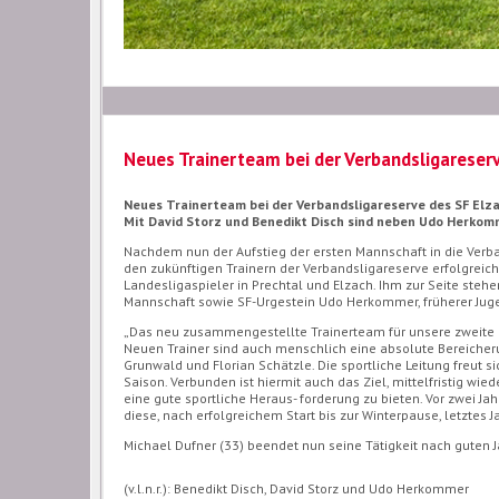
Neues Trainerteam bei der Verbandsligareser
Neues Trainerteam bei der Verbandsligareserve des SF Elza
Mit David Storz und Benedikt Disch sind neben Udo Herkom
Nachdem nun der Aufstieg der ersten Mannschaft in die Verba
den zukünftigen Trainern der Verbandsligareserve erfolgreich
Landesligaspieler in Prechtal und Elzach. Ihm zur Seite steh
Mannschaft sowie SF-Urgestein Udo Herkommer, früherer Jugen
„Das neu zusammengestellte Trainerteam für unsere zweite 
Neuen Trainer sind auch menschlich eine absolute Bereicherun
Grunwald und Florian Schätzle. Die sportliche Leitung freut
Saison. Verbunden ist hiermit auch das Ziel, mittelfristig wie
eine gute sportliche Heraus- forderung zu bieten. Vor zwei J
diese, nach erfolgreichem Start bis zur Winterpause, letztes 
Michael Dufner (33) beendet nun seine Tätigkeit nach guten J
(v.l.n.r.): Benedikt Disch, David Storz und Udo Herkommer