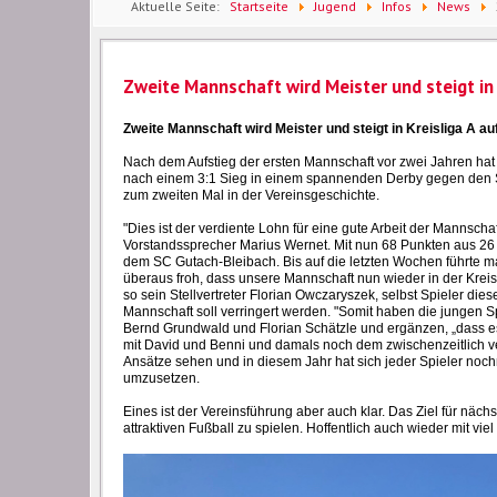
Aktuelle Seite:
Startseite
Jugend
Infos
News
Zweite Mannschaft wird Meister und steigt in 
Zweite Mannschaft wird Meister und steigt in Kreisliga A au
Nach dem Aufstieg der ersten Mannschaft vor zwei Jahren ha
nach einem 3:1 Sieg in einem spannenden Derby gegen den SC G
zum zweiten Mal in der Vereinsgeschichte.
"Dies ist der verdiente Lohn für eine gute Arbeit der Mannsch
Vorstandssprecher Marius Wernet. Mit nun 68 Punkten aus 26 S
dem SC Gutach-Bleibach. Bis auf die letzten Wochen führte ma
überaus froh, dass unsere Mannschaft nun wieder in der Krei
so sein Stellvertreter Florian Owczaryszek, selbst Spieler die
Mannschaft soll verringert werden. "Somit haben die jungen Sp
Bernd Grundwald und Florian Schätzle und ergänzen, „dass e
mit David und Benni und damals noch dem zwischenzeitlich ver
Ansätze sehen und in diesem Jahr hat sich jeder Spieler noc
umzusetzen.
Eines ist der Vereinsführung aber auch klar. Das Ziel für näch
attraktiven Fußball zu spielen. Hoffentlich auch wieder mit v