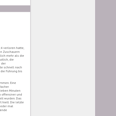
 verloren hatte,
en Zuschauern
lich mehr als die
tlich, die
 der
te schnell nach
 die Führung bis
ommen. Eine
-Yacher
 sieben Minuten
h offensiver und
elt wurden. Das
hielt. Die letzte
wieder mal
hende