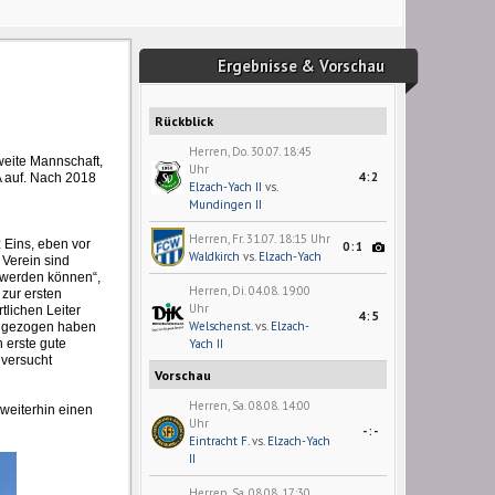
Ergebnisse & Vorschau
Rückblick
Herren, Do. 30.07. 18:45
weite Mannschaft,
Uhr
4:2
A auf. Nach 2018
Elzach-Yach II
vs.
Mundingen II
Herren, Fr. 31.07. 18:15 Uhr
 Eins, eben vor
0:1
Waldkirch
vs.
Elzach-Yach
 Verein sind
t werden können“,
Herren, Di. 04.08. 19:00
 zur ersten
Uhr
tlichen Leiter
4:5
Welschenst.
vs.
Elzach-
rchgezogen haben
 erste gute
Yach II
 versucht
Vorschau
Herren, Sa. 08.08. 14:00
 weiterhin einen
Uhr
-:-
Eintracht F.
vs.
Elzach-Yach
II
Herren, Sa. 08.08. 17:30