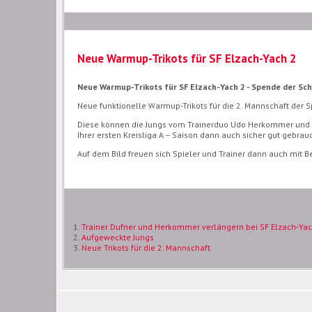
Neue Warmup-Trikots für SF Elzach-Yach 2
Neue Warmup-Trikots für SF Elzach-Yach 2 - Spende der Sc
Neue funktionelle Warmup-Trikots für die 2. Mannschaft der S
Diese können die Jungs vom Trainerduo Udo Herkommer und M
Ihrer ersten Kreisliga A – Saison dann auch sicher gut gebrau
Auf dem Bild freuen sich Spieler und Trainer dann auch mit B
Trainer Dufner und Herkommer verlängern bei SF Elzach-Yach
Aufgeweckte Jungs
Neue Trikots für die 2. Mannschaft