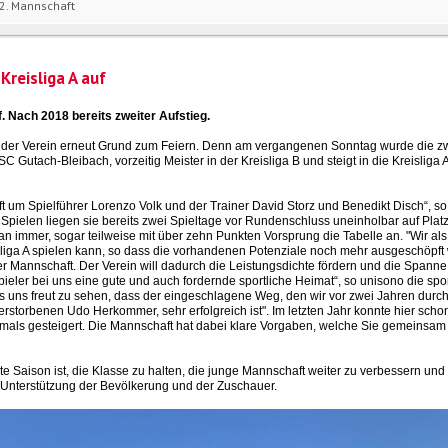
2. Mannschaft
Kreisliga A auf
f.
Nach 2018 bereits zweiter Aufstieg.
t der Verein erneut Grund zum Feiern. Denn am vergangenen Sonntag wurde die z
utach-Bleibach, vorzeitig Meister in der Kreisliga B und steigt in die Kreisliga 
aft um Spielführer Lorenzo Volk und der Trainer David Storz und Benedikt Disch“, so
pielen liegen sie bereits zwei Spieltage vor Rundenschluss uneinholbar auf Platz
n immer, sogar teilweise mit über zehn Punkten Vorsprung die Tabelle an. "Wir als
sliga A spielen kann, so dass die vorhandenen Potenziale noch mehr ausgeschöpf
ser Mannschaft. Der Verein will dadurch die Leistungsdichte fördern und die Spanne
ieler bei uns eine gute und auch fordernde sportliche Heimat“, so unisono die spor
s uns freut zu sehen, dass der eingeschlagene Weg, den wir vor zwei Jahren du
storbenen Udo Herkommer, sehr erfolgreich ist". Im letzten Jahr konnte hier schon
hmals gesteigert. Die Mannschaft hat dabei klare Vorgaben, welche Sie gemeinsam
ste Saison ist, die Klasse zu halten, die junge Mannschaft weiter zu verbessern und
iel Unterstützung der Bevölkerung und der Zuschauer.