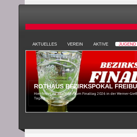
AKTUELLES
VEREIN
AKTIVE
JUGEND
ROTHAUS BEZIRKSPOKAL FREIBU
Hier findet ihr alle Infos zum Finaltag 2026 in der Werner-Gie
Tageskasse...