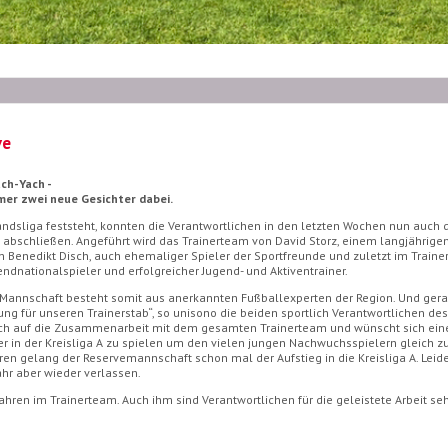
ve
ch-Yach -
mer zwei neue Gesichter dabei.
ndsliga feststeht, konnten die Verantwortlichen in den letzten Wochen nun auch 
 abschließen. Angeführt wird das Trainerteam von David Storz, einem langjährigen
en Benedikt Disch, auch ehemaliger Spieler der Sportfreunde und zuletzt im Traine
dnationalspieler und erfolgreicher Jugend- und Aktiventrainer.
Mannschaft besteht somit aus anerkannten Fußballexperten der Region. Und gera
g für unseren Trainerstab“, so unisono die beiden sportlich Verantwortlichen des
 sich auf die Zusammenarbeit mit dem gesamten Trainerteam und wünscht sich ein
der in der Kreisliga A zu spielen um den vielen jungen Nachwuchsspielern gleich zu
ahren gelang der Reservemannschaft schon mal der Aufstieg in die Kreisliga A. Le
Jahr aber wieder verlassen.
ahren im Trainerteam. Auch ihm sind Verantwortlichen für die geleistete Arbeit se