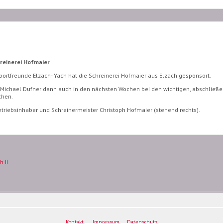
hreinerei Hofmaier
portfreunde Elzach- Yach hat die Schreinerei Hofmaier aus Elzach gesponsort.
ichael Dufner dann auch in den nächsten Wochen bei den wichtigen, abschließe
chen.
etriebsinhaber und Schreinermeister Christoph Hofmaier (stehend rechts).
 II
Kontakt
Impressum
Datenschutz