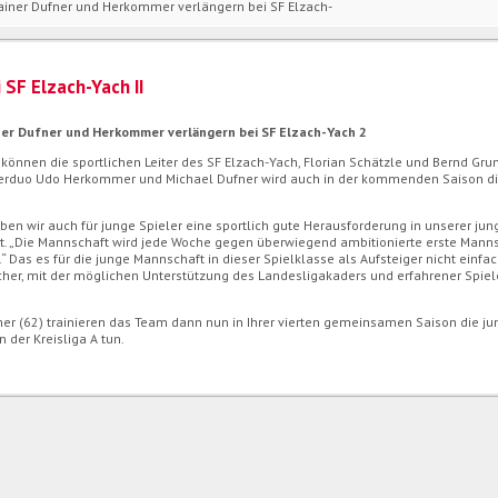
ainer Dufner und Herkommer verlängern bei SF Elzach-
SF Elzach-Yach II
ner Dufner und Herkommer verlängern bei SF Elzach-Yach 2
nnen die sportlichen Leiter des SF Elzach-Yach, Florian Schätzle und Bernd Gru
inerduo Udo Herkommer und Michael Dufner wird auch in der kommenden Saison d
ben wir auch für junge Spieler eine sportlich gute Herausforderung in unserer ju
zt. „Die Mannschaft wird jede Woche gegen überwiegend ambitionierte erste Mann
t.“ Das es für die junge Mannschaft in dieser Spielklasse als Aufsteiger nicht einfa
icher, mit der möglichen Unterstützung des Landesligakaders und erfahrener Spiel
mer (62) trainieren das Team dann nun in Ihrer vierten gemeinsamen Saison die j
 der Kreisliga A tun.