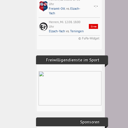
Uhr
-:-
Freiamt-Ott.
vs.
Elzach-
Yach
Herren, Mi. 12.08. 18:00
Uhr
live
Elzach-Yach
vs.
Teningen
© FuPa-Widget
Freiwilligendienste im Sport
Sponsoren