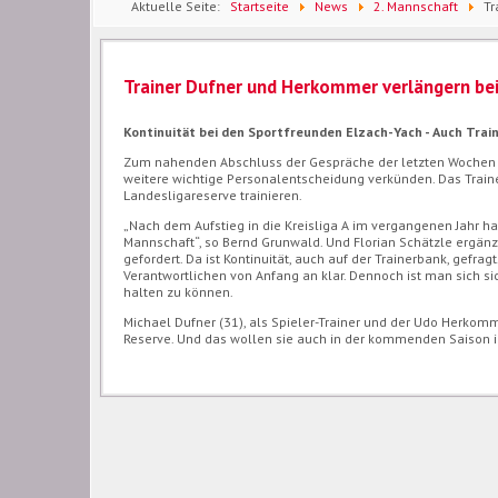
Aktuelle Seite:
Startseite
News
2. Mannschaft
Tr
Yach II
Trainer Dufner und Herkommer verlängern bei 
Kontinuität bei den Sportfreunden Elzach-Yach - Auch Trai
Zum nahenden Abschluss der Gespräche der letzten Wochen kö
weitere wichtige Personalentscheidung verkünden. Das Tra
Landesligareserve trainieren.
„Nach dem Aufstieg in die Kreisliga A im vergangenen Jahr ha
Mannschaft“, so Bernd Grunwald. Und Florian Schätzle ergän
gefordert. Da ist Kontinuität, auch auf der Trainerbank, gefrag
Verantwortlichen von Anfang an klar. Dennoch ist man sich s
halten zu können.
Michael Dufner (31), als Spieler-Trainer und der Udo Herkom
Reserve. Und das wollen sie auch in der kommenden Saison in