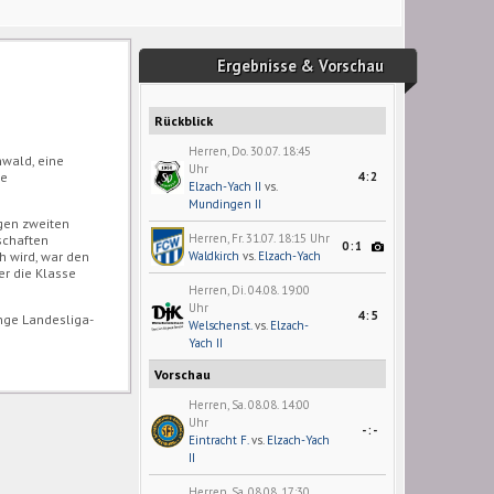
Ergebnisse & Vorschau
Rückblick
Herren, Do. 30.07. 18:45
nwald, eine
Uhr
ie
4:2
Elzach-Yach II
vs.
Mundingen II
ngen zweiten
Herren, Fr. 31.07. 18:15 Uhr
schaften
0:1
ch wird, war den
Waldkirch
vs.
Elzach-Yach
er die Klasse
Herren, Di. 04.08. 19:00
Uhr
4:5
unge Landesliga-
Welschenst.
vs.
Elzach-
Yach II
Vorschau
Herren, Sa. 08.08. 14:00
Uhr
-:-
Eintracht F.
vs.
Elzach-Yach
II
Herren, Sa. 08.08. 17:30